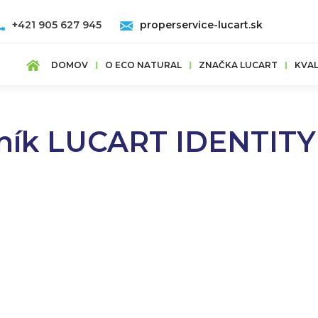
+421 905 627 945
properservice-lucart.sk
DOMOV
O ECO NATURAL
ZNAČKA LUCART
KVAL
ník LUCART IDENTITY -