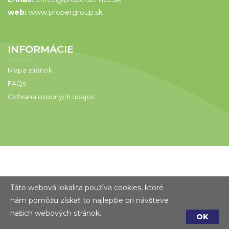
web:
www.propergroup.sk
INFORMÁCIE
Mapa stránok
FAQs
Ochrana osobných údajov
Táto webová lokalita používa cookies, ktoré
nám pomôžu získať to najlepšie pri návšteve
našich webových stránok.
OK